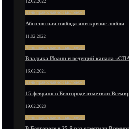
12.02.2022
День православной молодёжи
Абсолютная свобода или кризис любви
11.02.2022
День православной молодёжи
Владыка Иоанн и ведущий канала «С
16.02.2021
День православной молодёжи
15 февраля в Белгороде отметили Всем
19.02.2020
День православной молодёжи
В Белгороде в 25-й раз отметили Всеми