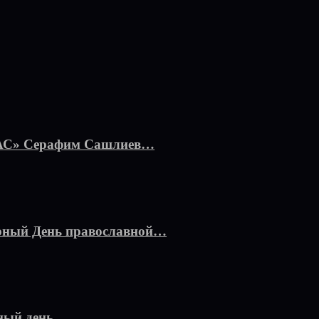
ПАС» Серафим Сашлиев…
ирный День православной…
рный день…