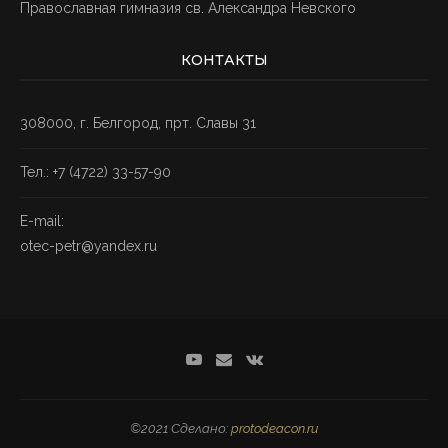
Православная гимназия св. Александра Невского
КОНТАКТЫ
308000, г. Белгород, прт. Славы 31
Тел.: +7
(4722) 33-57-90
E-mail:
otec-petr@yandex.ru
©2021 Сделано:
protodeacon.ru