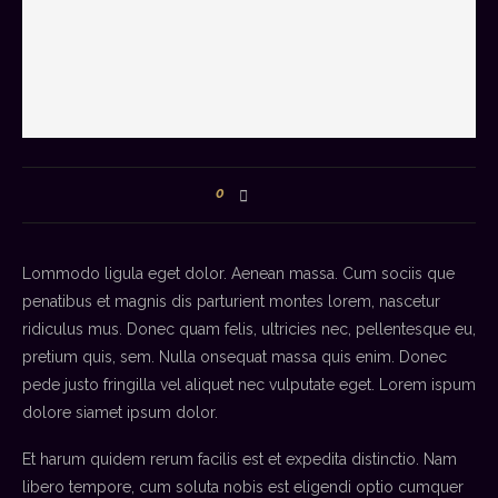
0
Lommodo ligula eget dolor. Aenean massa. Cum sociis que
penatibus et magnis dis parturient montes lorem, nascetur
ridiculus mus. Donec quam felis, ultricies nec, pellentesque eu,
pretium quis, sem. Nulla onsequat massa quis enim. Donec
pede justo fringilla vel aliquet nec vulputate eget. Lorem ispum
dolore siamet ipsum dolor.
Et harum quidem rerum facilis est et expedita distinctio. Nam
libero tempore, cum soluta nobis est eligendi optio cumquer