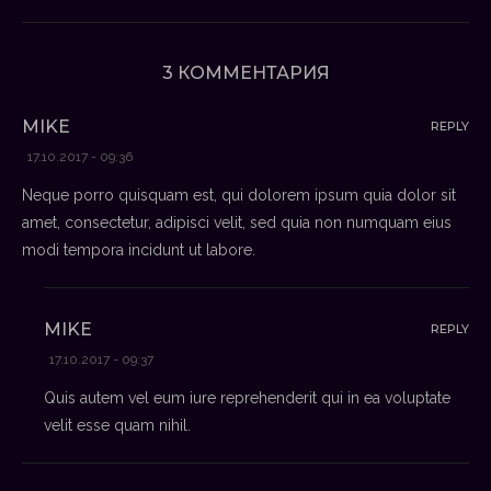
3 КОММЕНТАРИЯ
MIKE
REPLY
17.10.2017 - 09:36
Neque porro quisquam est, qui dolorem ipsum quia dolor sit
amet, consectetur, adipisci velit, sed quia non numquam eius
modi tempora incidunt ut labore.
MIKE
REPLY
17.10.2017 - 09:37
Quis autem vel eum iure reprehenderit qui in ea voluptate
velit esse quam nihil.