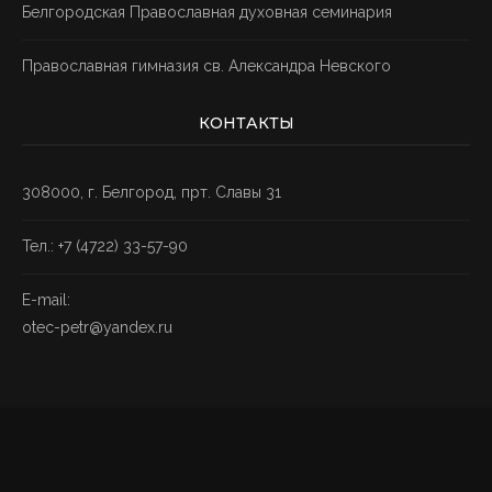
Белгородская Православная духовная семинария
Православная гимназия св. Александра Невского
КОНТАКТЫ
308000, г. Белгород, прт. Славы 31
Тел.: +7
(4722) 33-57-90
E-mail:
otec-petr@yandex.ru