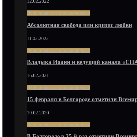
12.02.2022
День православной молодёжи
Абсолютная свобода или кризис любви
11.02.2022
День православной молодёжи
Владыка Иоанн и ведущий канала «С
16.02.2021
День православной молодёжи
15 февраля в Белгороде отметили Всем
19.02.2020
День православной молодёжи
В Белгороде в 25-й раз отметили Всеми