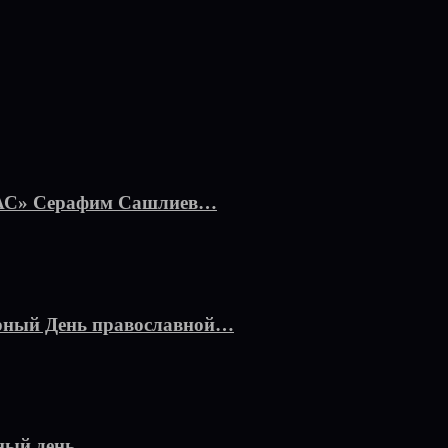
ПАС» Серафим Сашлиев…
ирный День православной…
рный день…