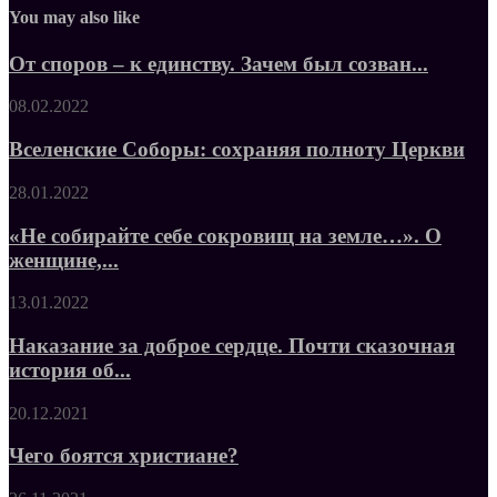
You may also like
От споров – к единству. Зачем был созван...
08.02.2022
Вселенские Соборы: сохраняя полноту Церкви
28.01.2022
«Не собирайте себе сокровищ на земле…». О
женщине,...
13.01.2022
Наказание за доброе сердце. Почти сказочная
история об...
20.12.2021
Чего боятся христиане?