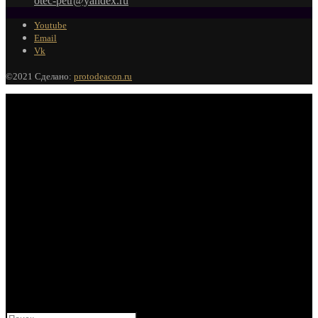
otec-petr@yandex.ru
Youtube
Email
Vk
©2021 Сделано:
protodeacon.ru