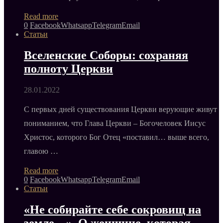
Read more
0
Facebook
Whatsapp
Telegram
Email
Статьи
Вселенские Соборы: сохраняя
полноту Церкви
28.01.2022
С первых дней существования Церкви верующие живут
пониманием, что Глава Церкви – Богочеловек Иисус
Христос, которого Бог Отец «поставил… выше всего,
главою …
Read more
0
Facebook
Whatsapp
Telegram
Email
Статьи
«Не собирайте себе сокровищ на
земле…». О женщине, которая