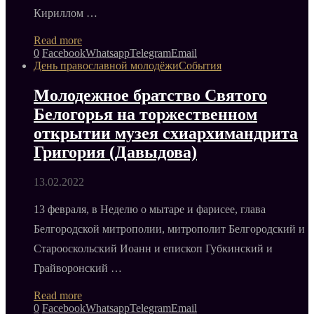
Кириллом …
Read more
0
Facebook
Whatsapp
Telegram
Email
День православной молодёжи
События
Молодежное братство Святого
Белогорья на торжественном
открытии музея схиархимандрита
Григория (Давыдова)
13.02.2022
13 февраля, в Неделю о мытаре и фарисее, глава
Белгородской митрополии, митрополит Белгородский и
Старооскольский Иоанн и епископ Губкинский и
Грайворонский …
Read more
0
Facebook
Whatsapp
Telegram
Email