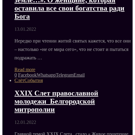
оставила все свои богатства ради
Бога
13.01.2022
Нередко при чтении житий святых кажется, что все они
– настолько «не от мира сего», что не стоит и пытаться
подражать …
Read more
0
Facebook
Whatsapp
Telegram
Email
Слёт
События
XXIX Слет православной
молодежи Белгородской
митрополии
12.01.2022
Главной темой XXIX Слета стало « Живое прочтение